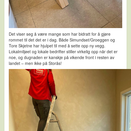
Det viser seg å være mange som har bidratt for å gjøre
rommet til det det er i dag. Både Simundset/Groeggen og
Tore Skjetne har hjulpet til med å sette opp ny vegg.
Lokalmiljøet og lokale bedrifter stiller virkelig opp når det er
noe, og dugnaden er kanskje på vikende front i resten av
landet – men ikke på Storås!