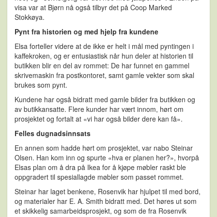
visa var at Bjørn nå også tilbyr det på Coop Marked
Stokkøya.
Pynt fra historien og med hjelp fra kundene
Elsa forteller videre at de ikke er helt i mål med pyntingen i
kaffekroken, og er entusiastisk når hun deler at historien til
butikken blir en del av rommet: De har funnet en gammel
skrivemaskin fra postkontoret, samt gamle vekter som skal
brukes som pynt.
Kundene har også bidratt med gamle bilder fra butikken og
av butikkansatte. Flere kunder har vært innom, hørt om
prosjektet og fortalt at «vi har også bilder dere kan få».
Felles dugnadsinnsats
En annen som hadde hørt om prosjektet, var nabo Steinar
Olsen. Han kom inn og spurte «hva er planen her?», hvorpå
Elsas plan om å dra på Ikea for å kjøpe møbler raskt ble
oppgradert til spesiallagde møbler som passet rommet.
Steinar har laget benkene, Rosenvik har hjulpet til med bord,
og materialer har E. A. Smith bidratt med. Det høres ut som
et skikkelig samarbeidsprosjekt, og som de fra Rosenvik