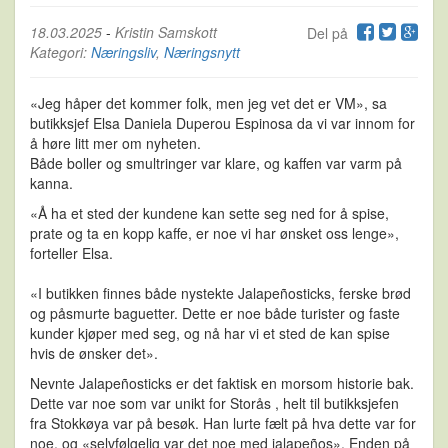
18.03.2025
-
Kristin Samskott
Del på
Kategori:
Næringsliv
,
Næringsnytt
«Jeg håper det kommer folk, men jeg vet det er VM», sa
butikksjef Elsa Daniela Duperou Espinosa da vi var innom for
å høre litt mer om nyheten.
Både boller og smultringer var klare, og kaffen var varm på
kanna.
«Å ha et sted der kundene kan sette seg ned for å spise,
prate og ta en kopp kaffe, er noe vi har ønsket oss lenge»,
forteller Elsa.
«I butikken finnes både nystekte Jalapeñosticks, ferske brød
og påsmurte baguetter. Dette er noe både turister og faste
kunder kjøper med seg, og nå har vi et sted de kan spise
hvis de ønsker det».
Nevnte Jalapeñosticks er det faktisk en morsom historie bak.
Dette var noe som var unikt for Storås , helt til butikksjefen
fra Stokkøya var på besøk. Han lurte fælt på hva dette var for
noe, og «selvfølgelig var det noe med jalapeños». Enden på