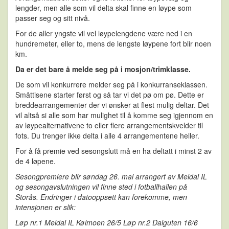
lengder, men alle som vil delta skal finne en løype som
passer seg og sitt nivå.
For de aller yngste vil vel løypelengdene være ned i en
hundremeter, eller to, mens de lengste løypene fort blir noen
km.
Da er det bare å melde seg på i mosjon/trimklasse.
De som vil konkurrere melder seg på i konkurranseklassen.
Småttisene starter først og så tar vi det pø om pø. Dette er
breddearrangementer der vi ønsker at flest mulig deltar. Det
vil altså si alle som har mulighet til å komme seg igjennom en
av løypealternativene to eller flere arrangementskvelder til
fots. Du trenger ikke delta i alle 4 arrangementene heller.
For å få premie ved sesongslutt må en ha deltatt i minst 2 av
de 4 løpene.
Sesongpremiere blir søndag 26. mai arrangert av Meldal IL
og sesongavslutningen vil finne sted i fotballhallen på
Storås.
Endringer i datooppsett kan forekomme, men
intensjonen er slik:
Løp nr.1 Meldal IL Kølmoen 26/5 Løp nr.2 Dalguten 16/6