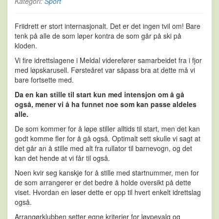
Kategori:
Sport
Friidrett er stort internasjonalt. Det er det ingen tvil om! Bare
tenk på alle de som løper kontra de som går på ski på
kloden.
Vi fire idrettslagene i Meldal viderefører samarbeidet fra i fjor
med løpskarusell. Førsteåret var såpass bra at dette må vi
bare fortsette med.
Da en kan stille til start kun med intensjon om å gå
også, mener vi å ha funnet noe som kan passe aldeles
alle.
De som kommer for å løpe stiller alltids til start, men det kan
godt komme fler for å gå også. Optimalt sett skulle vi sagt at
det går an å stille med alt fra rullator til barnevogn, og det
kan det hende at vi får til også.
Noen kvir seg kanskje for å stille med startnummer, men for
de som arrangerer er det bedre å holde oversikt på dette
viset. Hvordan en løser dette er opp til hvert enkelt idrettslag
også.
Arrangørklubben setter egne kriterier for løypevalg og