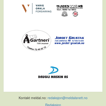
Kontakt meldal.no:
redaksjon@meldalsnett.no
Redaksjon