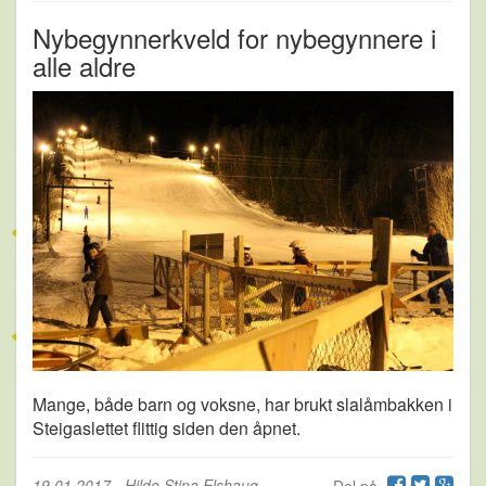
Nybegynnerkveld for nybegynnere i
alle aldre
Mange, både barn og voksne, har brukt slalåmbakken i
Steigaslettet flittig siden den åpnet.
19.01.2017
-
Hilde Stina Elshaug