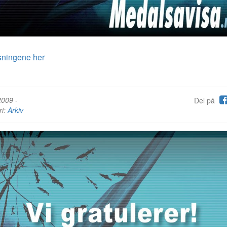
sningene her
2009
-
Del på
ri:
Arkiv