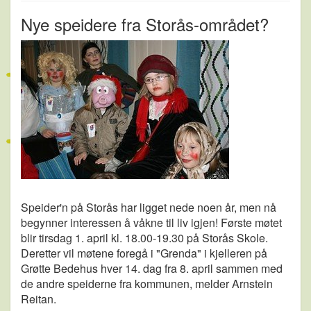
Nye speidere fra Storås-området?
Speider'n på Storås har ligget nede noen år, men nå
begynner interessen å våkne til liv igjen! Første møtet
blir tirsdag 1. april kl. 18.00-19.30 på Storås Skole.
Deretter vil møtene foregå i "Grenda" i kjelleren på
Grøtte Bedehus hver 14. dag fra 8. april sammen med
de andre speiderne fra kommunen, melder Arnstein
Reitan.