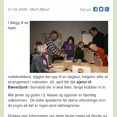
01.04.2008
-
Marit Mjøen
Del på
I tillegg til de
faste
møtekveldene, legges det opp til en dagstur, helgetur eller et
arrangement i måneden. 26. april blir det
sjøtur til
Bæverfjord
i Surnadal der vi skal fiske, fange krabber m.m.
Alle jenter og gutter i 2. klasse og oppover er hjertelig
velkommen. De eldre speiderne får større utfordringer enn
de yngre så det er ingen øvre aldresgrense.
Ønskes mer informasjon om dette første møtet på Storås og