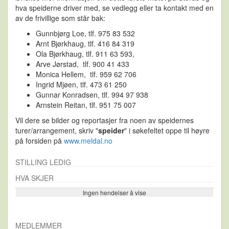
hva speiderne driver med, se vedlegg eller ta kontakt med en
av de frivillige som står bak:
Gunnbjørg Loe, tlf. 975 83 532
Arnt Bjørkhaug, tlf. 416 84 319
Ola Bjørkhaug, tlf. 911 63 593,
Arve Jørstad, tlf. 900 41 433
Monica Hellem, tlf. 959 62 706
Ingrid Mjøen, tlf. 473 61 250
Gunnar Konradsen, tlf. 994 97 938
Arnstein Reitan, tlf. 951 75 007
Vil dere se bilder og reportasjer fra noen av speidernes
turer/arrangement, skriv "
speider
" i søkefeltet oppe til høyre
på forsiden på
www.meldal.no
STILLING LEDIG
HVA SKJER
Ingen hendelser å vise
Se flere…
MEDLEMMER