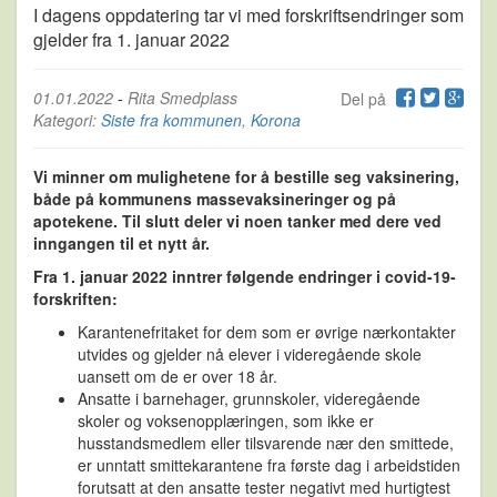
I dagens oppdatering tar vi med forskriftsendringer som
gjelder fra 1. januar 2022
01.01.2022
-
Rita Smedplass
Del på
Kategori:
Siste fra kommunen
,
Korona
Vi minner om mulighetene for å bestille seg vaksinering,
både på kommunens massevaksineringer og på
apotekene. Til slutt deler vi noen tanker med dere ved
inngangen til et nytt år.
Fra 1. januar 2022 inntrer følgende endringer i covid-19-
forskriften:
Karantenefritaket for dem som er øvrige nærkontakter
utvides og gjelder nå elever i videregående skole
uansett om de er over 18 år.
Ansatte i barnehager, grunnskoler, videregående
skoler og voksenopplæringen, som ikke er
husstandsmedlem eller tilsvarende nær den smittede,
er
unntatt
smittekarantene fra første dag i arbeidstiden
forutsatt at den ansatte tester negativt med hurtigtest