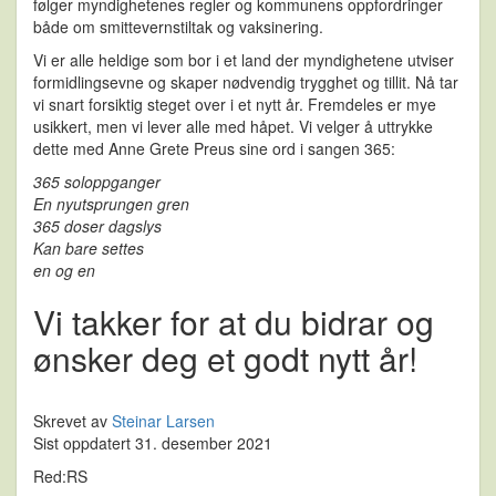
følger myndighetenes regler og kommunens oppfordringer
både om smittevernstiltak og vaksinering.
Vi er alle heldige som bor i et land der myndighetene utviser
formidlingsevne og skaper nødvendig trygghet og tillit. Nå tar
vi snart forsiktig steget over i et nytt år. Fremdeles er mye
usikkert, men vi lever alle med håpet. Vi velger å uttrykke
dette med Anne Grete Preus sine ord i sangen 365:
365 soloppganger
En nyutsprungen gren
365 doser dagslys
Kan bare settes
en og en
Vi takker for at du bidrar og
ønsker deg et godt nytt år!
Skrevet av
Steinar Larsen
Sist oppdatert 31. desember 2021
Red:RS