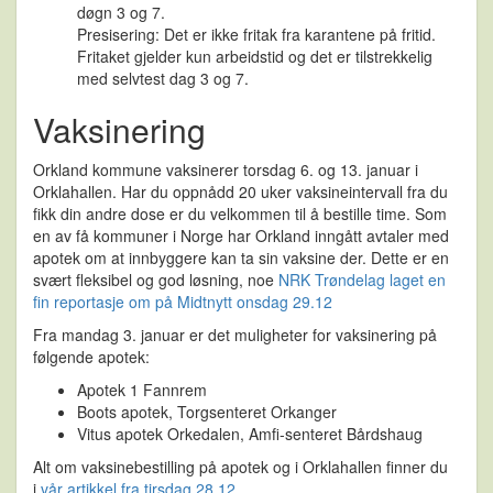
døgn 3 og 7.
Presisering:
Det er ikke fritak fra karantene på fritid.
Fritaket gjelder kun arbeidstid og det er tilstrekkelig
med selvtest dag 3 og 7.
Vaksinering
Orkland kommune vaksinerer torsdag 6. og 13. januar i
Orklahallen. Har du oppnådd 20 uker vaksineintervall fra du
fikk din andre dose er du velkommen til å bestille time. Som
en av få kommuner i Norge har Orkland inngått avtaler med
apotek om at innbyggere kan ta sin vaksine der. Dette er en
svært fleksibel og god løsning, noe
NRK Trøndelag laget en
fin reportasje om på Midtnytt onsdag 29.12
Fra mandag 3. januar er det muligheter for vaksinering på
følgende apotek:
Apotek 1 Fannrem
Boots apotek, Torgsenteret Orkanger
Vitus apotek Orkedalen, Amfi-senteret Bårdshaug
Alt om vaksinebestilling på apotek og i Orklahallen finner du
i
vår artikkel fra tirsdag 28.12