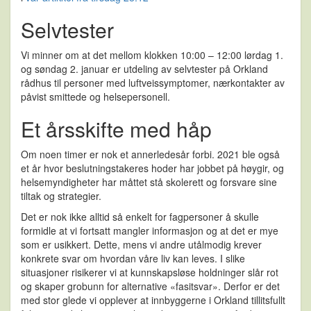
Selvtester
Vi minner om at det mellom klokken 10:00 – 12:00 lørdag 1.
og søndag 2. januar er utdeling av selvtester på Orkland
rådhus til personer med luftveissymptomer, nærkontakter av
påvist smittede og helsepersonell.
Et årsskifte med håp
Om noen timer er nok et annerledesår forbi. 2021 ble også
et år hvor beslutningstakeres hoder har jobbet på høygir, og
helsemyndigheter har måttet stå skolerett og forsvare sine
tiltak og strategier.
Det er nok ikke alltid så enkelt for fagpersoner å skulle
formidle at vi fortsatt mangler informasjon og at det er mye
som er usikkert. Dette, mens vi andre utålmodig krever
konkrete svar om hvordan våre liv kan leves. I slike
situasjoner risikerer vi at kunnskapsløse holdninger slår rot
og skaper grobunn for alternative «fasitsvar». Derfor er det
med stor glede vi opplever at innbyggerne i Orkland tillitsfullt