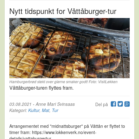
Nytt tidspunkt for Våttåburger-tur
Hamburgerbrød stekt over glørne smaker godt! Foto: VisitLøkken
Våttåburger-turen flyttes fram.
03.08.2021
-
Anne Mari Svinsaas
Del på
Kategori:
Kultur
,
Mat
,
Tur
Arrangementet med "midnattsburger" på Våttån er flyttet to
timer fram: https://www.lokkenverk.no/event-
details/vattaburgertur