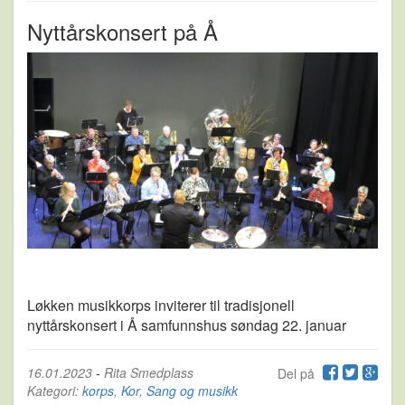
Nyttårskonsert på Å
Løkken musikkorps inviterer til tradisjonell
nyttårskonsert i Å samfunnshus søndag 22. januar
16.01.2023
-
Rita Smedplass
Del på
Kategori:
korps
,
Kor
,
Sang og musikk