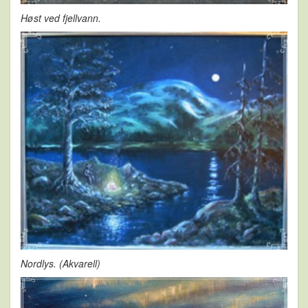
Høst ved fjellvann.
Nordlys. (Akvarell)