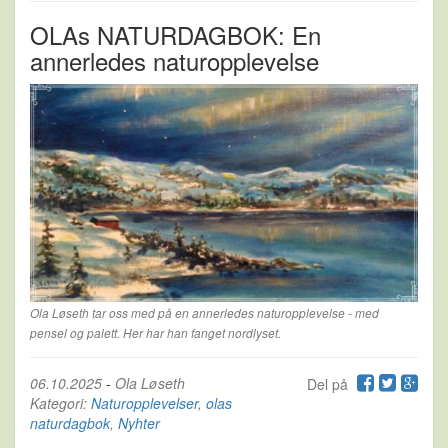
OLAs NATURDAGBOK: En
annerledes naturopplevelse
Ola Løseth tar oss med på en annerledes naturopplevelse - med
pensel og palett. Her har han fanget nordlyset.
06.10.2025
-
Ola Løseth
Del på
Kategori:
Naturopplevelser
,
olas
naturdagbok
,
Nyhter