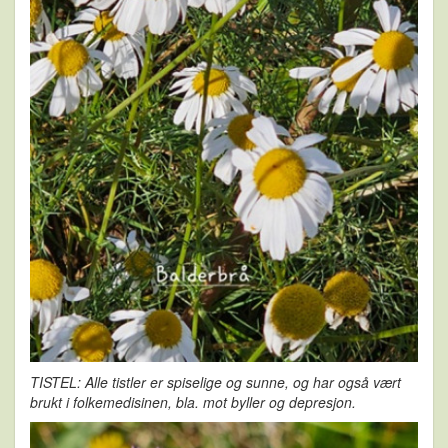
TISTEL: Alle tistler er spiselige og sunne, og har også vært
brukt i folkemedisinen, bla. mot byller og depresjon.