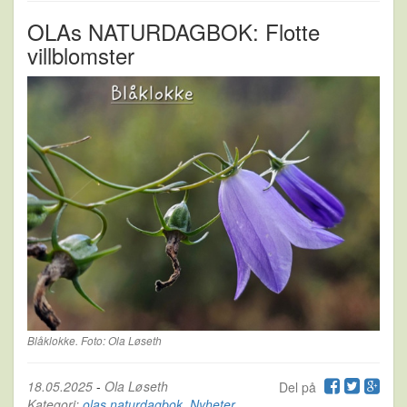
OLAs NATURDAGBOK: Flotte
villblomster
Blåklokke. Foto: Ola Løseth
18.05.2025
-
Ola Løseth
Del på
Kategori:
olas naturdagbok
,
Nyheter
,