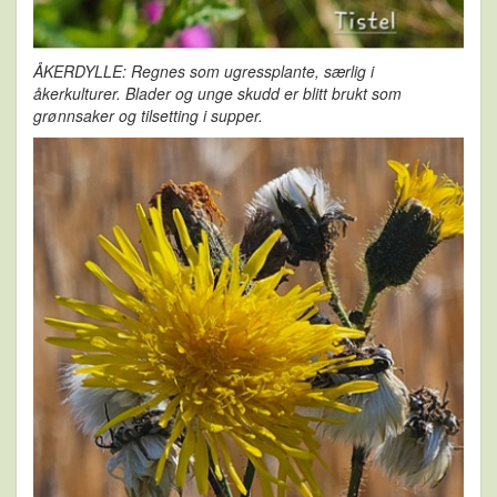
ÅKERDYLLE: Regnes som ugressplante, særlig i
åkerkulturer. Blader og unge skudd er blitt brukt som
grønnsaker og tilsetting i supper.