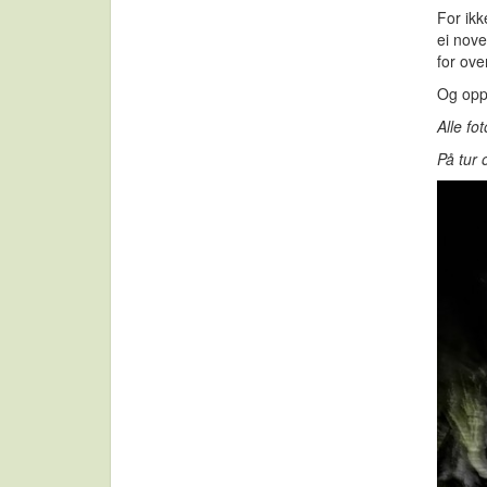
For ikk
ei nove
for ove
Og opp
Alle fo
På tur