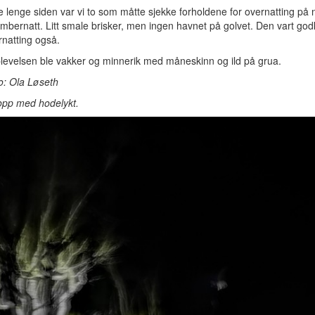
e lenge siden var vi to som måtte sjekke forholdene for overnatting på 
mbernatt. Litt smale brisker, men ingen havnet på golvet. Den vart god
rnatting også.
levelsen ble vakker og minnerik med måneskinn og ild på grua.
to: Ola Løseth
 opp med hodelykt.