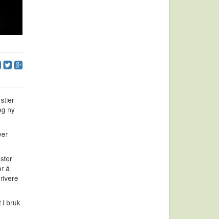
stier
og ny
ver
ester
or å
rivere
 i bruk