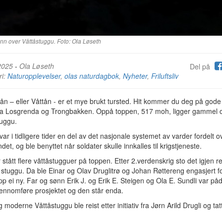
n over Våttåstuggu. Foto: Ola Løseth
2025
-
Ola Løseth
Del på
ri:
Naturopplevelser
,
olas naturdagbok
,
Nyheter
,
Friluftsliv
ån – eller Våttån - er et mye brukt tursted. Hit kommer du deg på gode 
ra Losgrenda og Trongbakken. Oppå toppen, 517 moh, ligger gammel 
tuggu.
var i tidligere tider en del av det nasjonale systemet av varder fordelt o
ndet, og ble benyttet når soldater skulle innkalles til krigstjeneste.
 stått flere våttåstugguer på toppen. Etter 2.verdenskrig sto det igjen r
i stuggu. Da ble Einar og Olav Druglitrø og Johan Røttereng engasjert f
pp ei ny. Far og sønn Erik J. og Erik E. Steigen og Ola E. Sundli var påd
jennomføre prosjektet og den står enda.
g moderne Våttåstuggu ble reist etter initiativ fra Jørn Arild Drugli og tatt