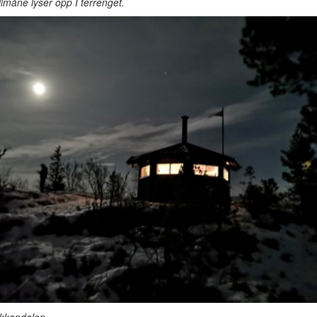
ullmåne lyser opp I terrenget.