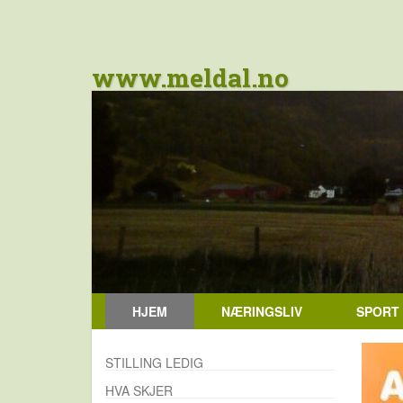
www.meldal.no
HJEM
NÆRINGSLIV
SPORT
STILLING LEDIG
HVA SKJER