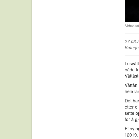
Måneskin
27.03.
Katego
Losvått
både f
Våttås
Våttån 
hele la
Det har
etter e
sette o
for å g
Ei ny o
i 2019.