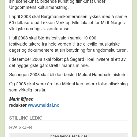
sin scenekunst, bildende kunst og filmkunst under
Ungdommens kulturmønstring.
I april 2008 skal Bergmannskonferansen lykkes med å samle
60 deltakere på Løkken Verk og fylle lokalet for Midt-Norges
viktigste næringslivskonferanse.
I juli 2008 skal Storåsfestivalen samle 10 000
festivaldeltakere fra hele verden til tre elleville musikalske
dager og dokumentere at sin betydning for ungdomskulturen.
I desember 2008 skal folket på Segard Hoel invitere til ett av
det hyggeligste gårdstreff i manns minne.
Sesongen 2008 skal bli den beste i Meldal Handballs historie.
Og 2008 skal være året da Meldal kan notere folketallsøkning
som virkelig forslår.
Marit Mjøen
redaktør
www.meldal.no
STILLING LEDIG
HVA SKJER
Ingen hendelser å vise
Se flere…