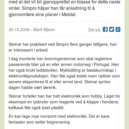
med at det vil bli gjenopprettet en klasse for dette neste
vinter. Simpro håper han får anledning til å
gjennomføre sine planer i Meldal.
30.10.2008
-
Marit Mjøen
Del på
Steinar har praktisert ved Simpro flere ganger tidligere, han
er interessert i arbeid.
I dag monterte han bomringantenner som skal registrere
passerende biler på en eller annen motorveg i Portugal. Han
har også brukt loddebolten. Myklodding er basiskunnskap i
elektronikkproduksjon. Han fikk også testet noen radioer som
senere eksporteres til et eller annet land. Steinar syntes
dagen hadde vært lærerik.
Steinar forteller han har hatt elektronikk som hobby. Laget for
eksempel en lysbryter som reagerte ved å klappe i hendene,
kallkauk fikk også lyset påslått.
En kan lage mye morsomt med elektronikk. Det er bare
fantasien som setter begrensning.