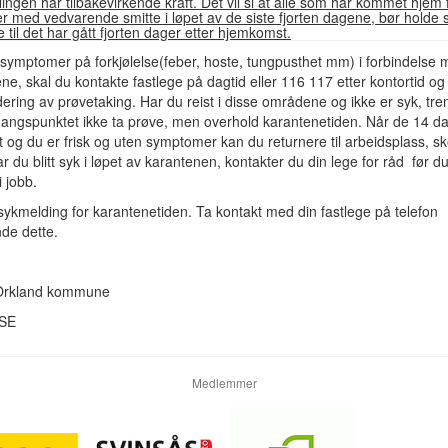
ingen har tilbakevirkende kraft. Det vil si at alle som har kommet hjem 
 med vedvarende smitte i løpet av de siste fjorten dagene, bør holde 
til det har gått fjorten dager etter hjemkomst.
symptomer på forkjølelse(feber, hoste, tungpusthet mm) i forbindelse 
ne, skal du kontakte fastlege på dagtid eller 116 117 etter kontortid og 
dering av prøvetaking. Har du reist i disse områdene og ikke er syk, tre
tgangspunktet ikke ta prøve, men overhold karantenetiden. Når de 14 
t og du er frisk og uten symptomer kan du returnere til arbeidsplass, sk
 du blitt syk i løpet av karantenen, kontakter du din lege for råd før d
i jobb.
sykmelding for karantenetiden. Ta kontakt med din fastlege på telefon
de dette.
 Orkland kommune
HSE
Medlemmer