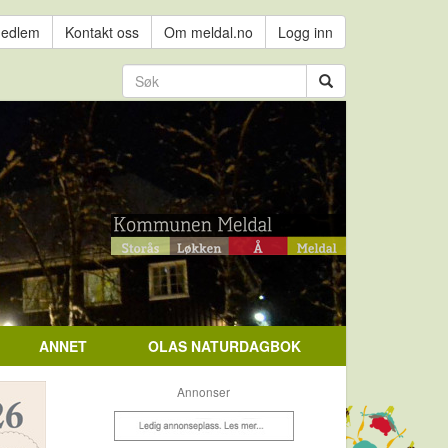
medlem
Kontakt oss
Om meldal.no
Logg inn
ANNET
OLAS NATURDAGBOK
Annonser