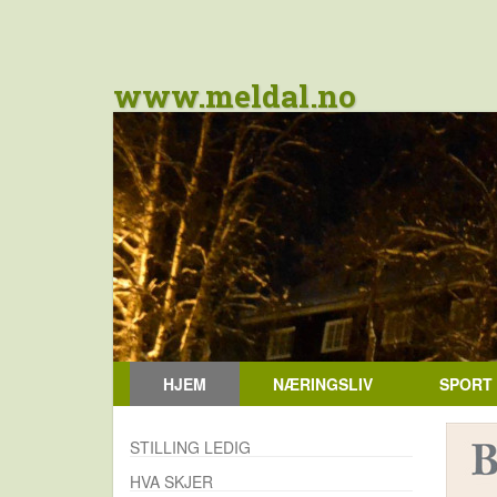
www.meldal.no
HJEM
NÆRINGSLIV
SPORT
STILLING LEDIG
HVA SKJER