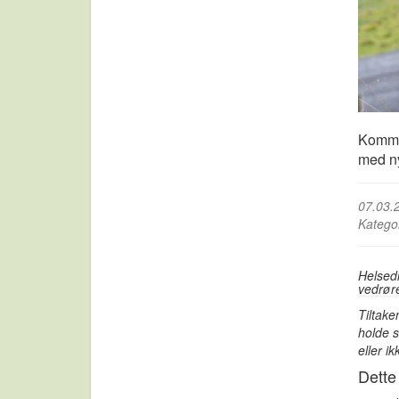
Kommu
med ny
07.03.
Katego
Helsedi
vedrøre
Tiltake
holde 
eller ik
Dette