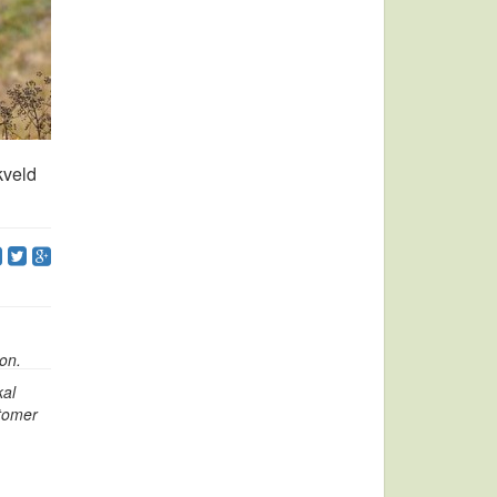
kveld
on.
kal
tomer