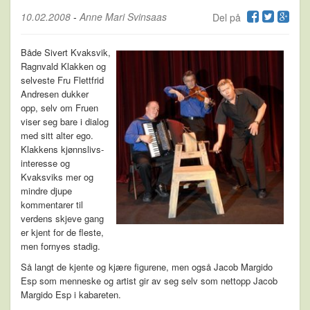
10.02.2008
-
Anne Mari Svinsaas
Del på
Både Sivert Kvaksvik,
Ragnvald Klakken og
selveste Fru Flettfrid
Andresen dukker
opp, selv om Fruen
viser seg bare i dialog
med sitt alter ego.
Klakkens kjønnslivs-
interesse og
Kvaksviks mer og
mindre djupe
kommentarer til
verdens skjeve gang
er kjent for de fleste,
men fornyes stadig.
Så langt de kjente og kjære figurene, men også Jacob Margido
Esp som menneske og artist gir av seg selv som nettopp Jacob
Margido Esp i kabareten.