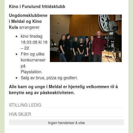
Kino i Furulund fritidsklubb
Ungdomsklubbene
i Meldal og Kino
Kula
arrangerer
kino tirsdag
18.03.08 kl 18
– 22
Film og ulike
konkurranser
på
Playstation.
Salg av brus, pizza og godteri.
Alle barn og unge i Meldal er hjertelig velkommen til å
benytte seg av påskeaktiviteten.
STILLING LEDIG
HVA SKJER
Ingen hendelser å vise
Se flere…