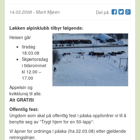
14.03.2008
-
Marit Mjøen
Del på
Løkken alpinklubb tilbyr følgende:
Heisen går
tirsdag
18.03.08
Skjærtorsdag
i tidsrommet
kl 12.00 –
17.00
Appelsin og
kvikklunsj til alle.
Alt GRATIS!
Offentlig fest:
Ungdom som skal på offentlig fest i påska oppfordrer vi til å
benytte seg av ”Trygt hjem for en 50-lapp”:
Vi åpner for ordninga i påska (fra 22.03.08) etter gjeldende
retningslinjer.