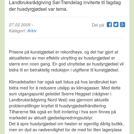
Landbruksrådgiving Sør-Trøndelag inviterte til fagdag
der husdyrgjødsel var tema.
27.02.2009
-
Del på
Kategori:
Arkiv
Prisene på kunstgjødsel er rekordhøye, og det har gjort at
aktualiteten av mer effektiv utnytting av husdyrgjødsel er
større enn noen gang. En god utnyttelse av husdyrgjødsel vil
bidra til en betraktelig reduksjon i utgiftene til kunstgjødsel.
Klimadebatten har også satt fokus på hva landbruket kan
bidra med for å redusere utslipp av klimagasser. Med dette
som utgangspunkt geleidet Sverre Heggset (rådgiver i
Landbruksrådgiving Nord Vest) oss gjennom aktuelle
problemstillinger knyttet til husdyrgjødselhåndtering.
Tilhørerne fikk også en flott innføring i hva som finnes på
markedet av aktuelt gjødselspredningsutstyr.
Det å spre husdyrgjødsel om høsten er egentlig dårlig butikk,
men en dyd av nødvendighet for de med for liten lagerplass