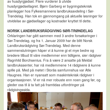
av husdyrgjødsel. Flere vurderer å utvide
husdyrgjødsellagret. Bjørn Garberg er bygningsteknisk
planlegger hos Fylkesmannens landbruksavdeling i Sør-
Trøndelag. Han tok en gjennomgang på aktuelle løsninger for
utvidelse av gjødsellager og kostnader knyttet til dette.
NORSK LANDBRUKSRÅDGIVING SØR-TRØNDELAG
Orklaringen har gått sammen med 3 andre forsøksringer i
Sør-Trøndelag, og fra 1. Januar 2009 har de blitt Norsk
Landbruksrådgiving Sør-Trøndelag. Med denne
sammenslutningen håper vi å kunne gi et mye bedre og
bredere tilbud til våre medlemmer enn tidligere, sier rådgiver
Ragnhild Borchsenius. Fra å være 2 ansatte på Meldal
landbrukssenter, har nå medlemmene 14 rådgivere å kunne
spille på. Med på møtet i Storås samfunnshus var Atle
Haugnes. Han er nyansatt som maskinteknisk rådgiver i
organisasjonen. Vi er nå mer robuste enn noen gang før, og
gleder oss til å ta fatt på framtidas utfordringer på
rådgivingssida.