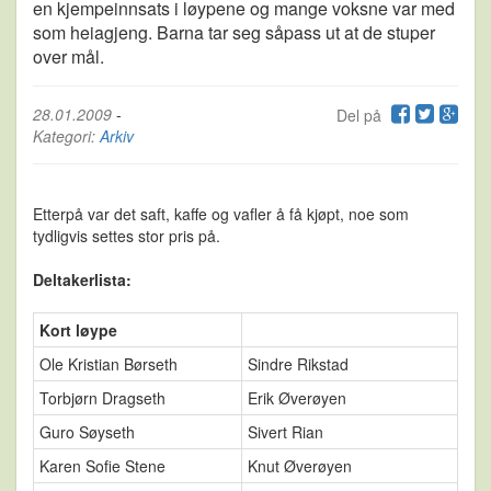
en kjempeinnsats i løypene og mange voksne var med
som heiagjeng. Barna tar seg såpass ut at de stuper
over mål.
28.01.2009
-
Del på
Kategori:
Arkiv
Etterpå var det saft, kaffe og vafler å få kjøpt, noe som
tydligvis settes stor pris på.
Deltakerlista:
Kort løype
Ole Kristian Børseth
Sindre Rikstad
Torbjørn Dragseth
Erik Øverøyen
Guro Søyseth
Sivert Rian
Karen Sofie Stene
Knut Øverøyen