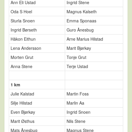
Ann Eli Ustad
Ingrid Stene
Oda S Hoel
Magnus Kalseth
Sturla Snoen
Emma Sponaas
Ingrid Børseth
Guro Ånesbug
Håkon Eithun
Arne Marius Hilstad
Lena Andersson
Marit Bjørkøy
Morten Grut
Tonje Grut
Anna Stene
Terje Ustad
1 km
Julie Kalstad
Martin Foss
Silje Hilstad
Marlin Aa
Even Bjørkøy
Ingrid Snoen
Marit Østhus
Nils Stene
Mats Ånesbug
Magnus Stene