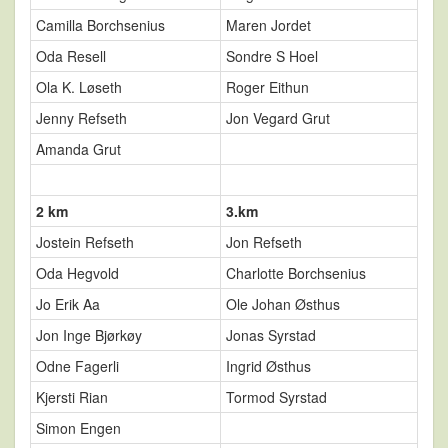
Camilla Borchsenius
Maren Jordet
Oda Resell
Sondre S Hoel
Ola K. Løseth
Roger Eithun
Jenny Refseth
Jon Vegard Grut
Amanda Grut
2 km
3.km
Jostein Refseth
Jon Refseth
Oda Hegvold
Charlotte Borchsenius
Jo Erik Aa
Ole Johan Østhus
Jon Inge Bjørkøy
Jonas Syrstad
Odne Fagerli
Ingrid Østhus
Kjersti Rian
Tormod Syrstad
Simon Engen