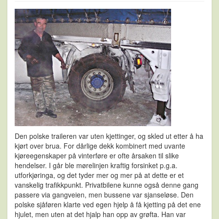
Den polske traileren var uten kjettinger, og skled ut etter å ha
kjørt over brua. For dårlige dekk kombinert med uvante
kjøreegenskaper på vinterføre er ofte årsaken til slike
hendelser. I går ble mørelinjen kraftig forsinket p.g.a.
utforkjøringa, og det tyder mer og mer på at dette er et
vanskelig trafikkpunkt. Privatbilene kunne også denne gang
passere via gangveien, men bussene var sjanseløse. Den
polske sjåføren klarte ved egen hjelp å få kjetting på det ene
hjulet, men uten at det hjalp han opp av grøfta. Han var