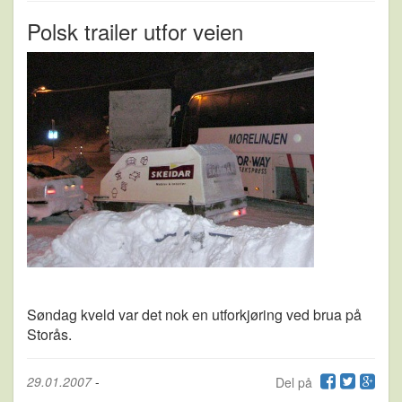
Polsk trailer utfor veien
Søndag kveld var det nok en utforkjøring ved brua på
Storås.
29.01.2007
-
Del på