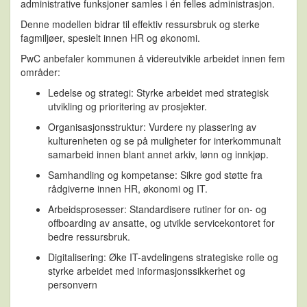
administrative funksjoner samles i
én felles administrasjon
.
Denne modellen bidrar til effektiv ressursbruk og sterke
fagmiljøer, spesielt innen HR og økonomi.
PwC anbefaler kommunen å videreutvikle arbeidet innen fem
områder:
Ledelse og strategi:
Styrke arbeidet med strategisk
utvikling og prioritering av prosjekter.
Organisasjonsstruktur:
Vurdere ny plassering av
kulturenheten og se på muligheter for interkommunalt
samarbeid innen blant annet arkiv, lønn og innkjøp.
Samhandling og kompetanse:
Sikre god støtte fra
rådgiverne innen HR, økonomi og IT.
Arbeidsprosesser:
Standardisere rutiner for on- og
offboarding av ansatte, og utvikle servicekontoret for
bedre ressursbruk.
Digitalisering:
Øke IT-avdelingens strategiske rolle og
styrke arbeidet med informasjonssikkerhet og
personvern