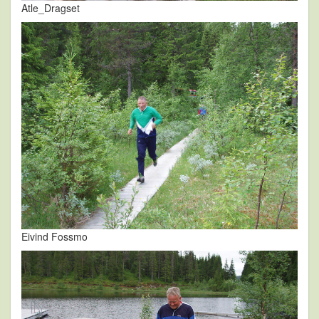
Atle_Dragset
Eivind Fossmo