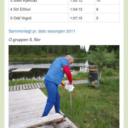
3 Stein Kjerstad
1:00:12
10
4 Siri Eithun
1:04:13
8
5 Odd Vognil
1:07:15
5
Sammenlagt pr. dato sesongen 2011
O-gruppen IL Nor