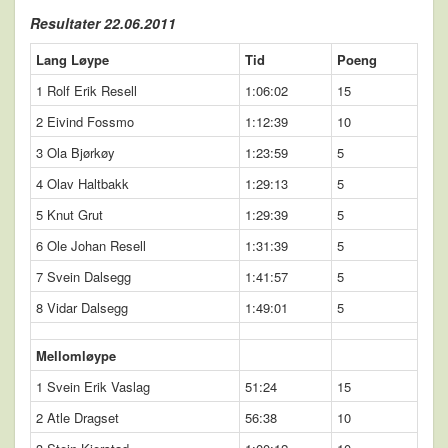
Resultater 22.06.2011
Lang Løype
Tid
Poeng
1 Rolf Erik Resell
1:06:02
15
2 Eivind Fossmo
1:12:39
10
3 Ola Bjørkøy
1:23:59
5
4 Olav Haltbakk
1:29:13
5
5 Knut Grut
1:29:39
5
6 Ole Johan Resell
1:31:39
5
7 Svein Dalsegg
1:41:57
5
8 Vidar Dalsegg
1:49:01
5
Mellomløype
1 Svein Erik Vaslag
51:24
15
2 Atle Dragset
56:38
10