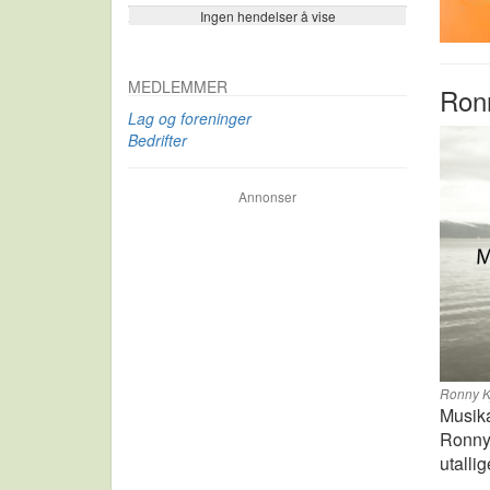
Ingen hendelser å vise
Se flere…
MEDLEMMER
Ronn
Lag og foreninger
Bedrifter
Annonser
Ronny Kj
Musika
Ronny 
utallig