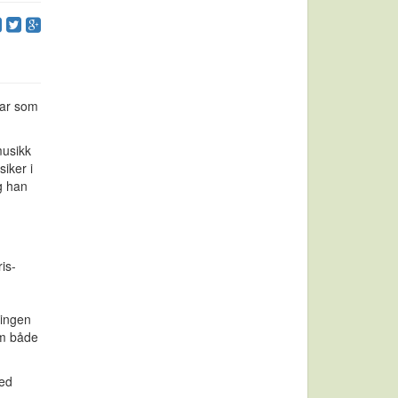
 har som
musikk
iker i
g han
is-
mingen
om både
ed