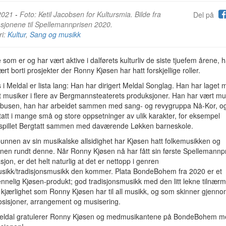
2021
-
Foto: Ketil Jacobsen for Kultursmia. Bilde fra
Del på
sjonene til Spellemannprisen 2020.
ri:
Kultur
,
Sang og musikk
e som er og har vært aktive i dalførets kulturliv de siste tjuefem årene,
ært borti prosjekter der Ronny Kjøsen har hatt forskjellige roller.
 i Meldal er lista lang: Han har dirigert Meldal Songlag. Han har laget 
 musiker i flere av Bergmannsteaterets produksjoner. Han har vært mus
busen, han har arbeidet sammen med sang- og revygruppa Nå-Kor, o
tatt i mange små og store oppsetninger av ulik karakter, for eksempel
spillet Bergtatt sammen med daværende Løkken barneskole.
unnen av sin musikalske allsidighet har Kjøsen hatt folkemusikken og
onen rundt denne. Når Ronny Kjøsen nå har fått sin første Spellemannpr
jon, er det helt naturlig at det er nettopp i genren
usikk/tradisjonsmusikk den kommer. Plata BondeBohem fra 2020 er et
nnelig Kjøsen-produkt; god tradisjonsmusikk med den litt lekne tilnær
kjærlighet som Ronny Kjøsen har til all musikk, og som skinner gjenn
osisjoner, arrangement og musisering.
eldal gratulerer Ronny Kjøsen og medmusikantene på BondeBohem m