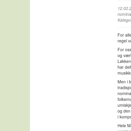
12.02.
nomina
Katego
For all
regel v
For oss
og vært
Løkken
har del
musikk
Men i b
tradisj
nominas
folkem
umiskje
og den 
i komp
Hele M