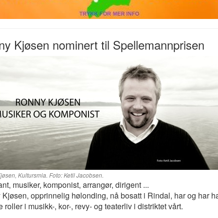
y Kjøsen nominert til Spellemannprisen
øsen, Kultursmia. Foto: Ketil Jacobsen.
nt, musiker, komponist, arrangør, dirigent ...
Kjøsen, opprinnelig hølonding, nå bosatt i Rindal, har og har ha
e roller i musikk-, kor-, revy- og teaterliv i distriktet vårt.