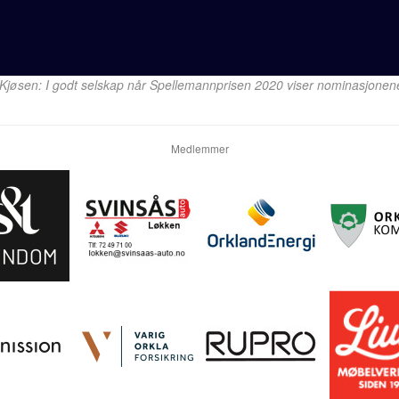
Kjøsen: I godt selskap når Spellemannprisen 2020 viser nominasjonen
Medlemmer