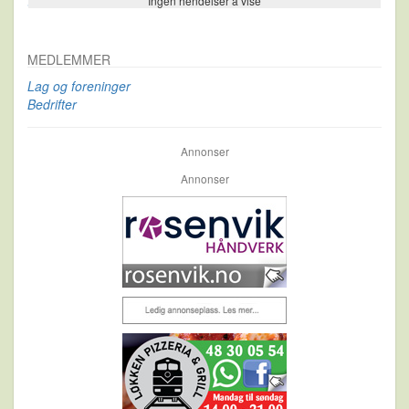
Ingen hendelser å vise
Se flere…
MEDLEMMER
Lag og foreninger
Bedrifter
Annonser
Annonser