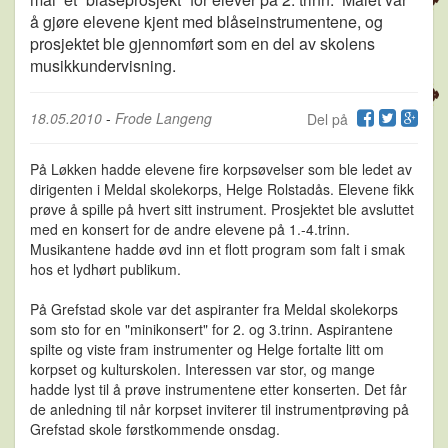
å gjøre elevene kjent med blåseinstrumentene, og
prosjektet ble gjennomført som en del av skolens
musikkundervisning.
18.05.2010
-
Frode Langeng
Del på
På Løkken hadde elevene fire korpsøvelser som ble ledet av
dirigenten i Meldal skolekorps, Helge Rolstadås. Elevene fikk
prøve å spille på hvert sitt instrument. Prosjektet ble avsluttet
med en konsert for de andre elevene på 1.-4.trinn.
Musikantene hadde øvd inn et flott program som falt i smak
hos et lydhørt publikum.
På Grefstad skole var det aspiranter fra Meldal skolekorps
som sto for en "minikonsert" for 2. og 3.trinn. Aspirantene
spilte og viste fram instrumenter og Helge fortalte litt om
korpset og kulturskolen. Interessen var stor, og mange
hadde lyst til å prøve instrumentene etter konserten. Det får
de anledning til når korpset inviterer til instrumentprøving på
Grefstad skole førstkommende onsdag.