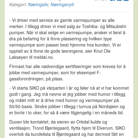
Kategori:
Næringsliv
,
Næringsnytt
- Vi driver med service av gamle varmepumper av alle
merker. I tillegg driver vi med salg av Toshiba- og Mitsubishi-
pumper. Når vi skal selge en varmepumpe, ønsker vi først å
dra på befaring for å finne plassering og hvilken type
varmepumpe som passer best hjemme hos kunden. Vi er
opptatt av å finne de gode løsningene, sier Knut Ole
Laksøyen til meldal.no.
Firmaet har alle nødvendige sertifiseringer som kreves for å
jobbe med varmepumper, som for eksempel F-
gassforordningen, på plass.
- Vi starta SIKO på vårparten i år og føler nå at vi har kommet
godt i gang. Jeg må nevne at jeg jobber med humor i tillegg
og målet mitt er å drive med humor og varmepumper på
50/50-basis. Sindre jobber i tillegg i turnus på Nordsjøen og
er borte i to uker, for så å være tilgjengelig i en måneds tid.
Duoen ble kontaktet, da eieren av Orkdal kulde og
ventilasjon, Trond Bjøntegaard, flytta hjem til Elverum. SIKO
overtok da kundelista til Bjøntegaard og har dermed fått en