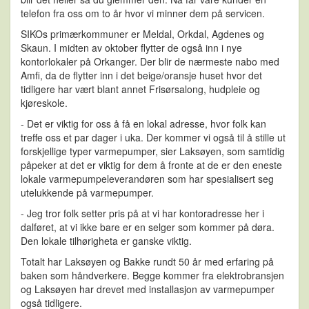
telefon fra oss om to år hvor vi minner dem på servicen.
SIKOs primærkommuner er Meldal, Orkdal, Agdenes og
Skaun. I midten av oktober flytter de også inn i nye
kontorlokaler på Orkanger. Der blir de nærmeste nabo med
Amfi, da de flytter inn i det beige/oransje huset hvor det
tidligere har vært blant annet Frisørsalong, hudpleie og
kjøreskole.
- Det er viktig for oss å få en lokal adresse, hvor folk kan
treffe oss et par dager i uka. Der kommer vi også til å stille ut
forskjellige typer varmepumper, sier Laksøyen, som samtidig
påpeker at det er viktig for dem å fronte at de er den eneste
lokale varmepumpeleverandøren som har spesialisert seg
utelukkende på varmepumper.
- Jeg tror folk setter pris på at vi har kontoradresse her i
dalføret, at vi ikke bare er en selger som kommer på døra.
Den lokale tilhørigheta er ganske viktig.
Totalt har Laksøyen og Bakke rundt 50 år med erfaring på
baken som håndverkere. Begge kommer fra elektrobransjen
og Laksøyen har drevet med installasjon av varmepumper
også tidligere.