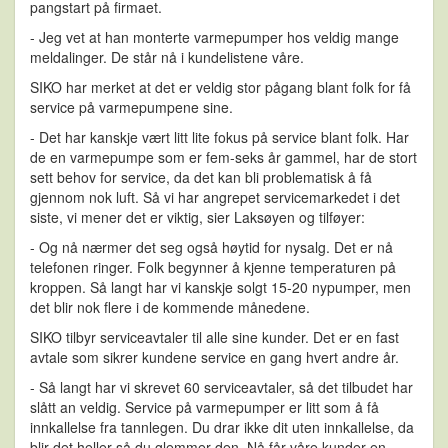
pangstart på firmaet.
- Jeg vet at han monterte varmepumper hos veldig mange
meldalinger. De står nå i kundelistene våre.
SIKO har merket at det er veldig stor pågang blant folk for få
service på varmepumpene sine.
- Det har kanskje vært litt lite fokus på service blant folk. Har
de en varmepumpe som er fem-seks år gammel, har de stort
sett behov for service, da det kan bli problematisk å få
gjennom nok luft. Så vi har angrepet servicemarkedet i det
siste, vi mener det er viktig, sier Laksøyen og tilføyer:
- Og nå nærmer det seg også høytid for nysalg. Det er nå
telefonen ringer. Folk begynner å kjenne temperaturen på
kroppen. Så langt har vi kanskje solgt 15-20 nypumper, men
det blir nok flere i de kommende månedene.
SIKO tilbyr serviceavtaler til alle sine kunder. Det er en fast
avtale som sikrer kundene service en gang hvert andre år.
- Så langt har vi skrevet 60 serviceavtaler, så det tilbudet har
slått an veldig. Service på varmepumper er litt som å få
innkallelse fra tannlegen. Du drar ikke dit uten innkallelse, da
blir det heller så du glemmer den. Nå får våre kunder en