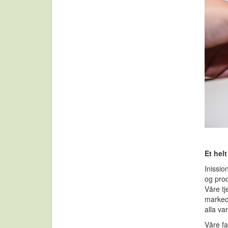
Et hel
Inissio
og prod
Våre tj
marked.
alla va
Våre fa