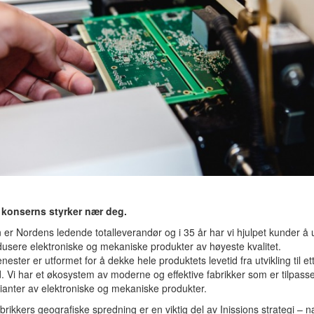
t konserns styrker nær deg.
n er Nordens ledende totalleverandør og i 35 år har vi hjulpet kunder å u
usere elektroniske og mekaniske produkter av høyeste kvalitet.
enester er utformet for å dekke hele produktets levetid fra utvikling til et
 Vi har et økosystem av moderne og effektive fabrikker som er tilpasse
rianter av elektroniske og mekaniske produkter.
brikkers geografiske spredning er en viktig del av Inissions strategi – 