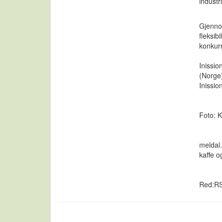
industr
Gjenno
fleksib
konkurr
Inissio
(Norge)
Inissio
Foto: 
meldal
kaffe o
Red:R