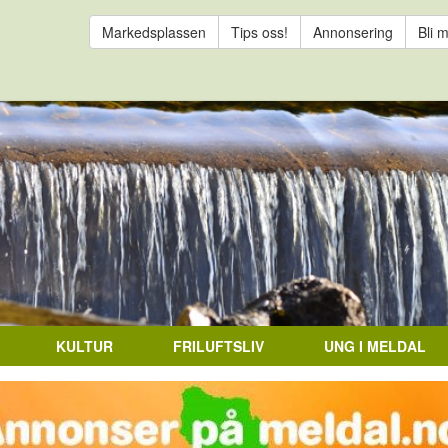
Markedsplassen
Tips oss!
Annonsering
Bli 
KULTUR
FRILUFTSLIV
UNG I MELDAL