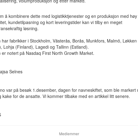
ialisering, volumproduksjon og etter marked.
m å kombinere dette med logistikktjenester og en produksjon med høy
ilitet, kundetilpasning og kort leveringstider kan vi tilby en meget
ansekraftig løsning.
n har fabrikker i Stockholm, Västerås, Borås, Munkfors, Malmö, Løkken
, Lohja (Finland), Lagedi og Tallinn (Estland).
n er notert på Nasdaq First North Growth Market.
Kajsa Selnes
.no var på besøk 1.desember, dagen for navneskiftet, som ble markert
g kake for de ansatte. Vi kommer tilbake med en artikkel litt senere.
S
Medlemmer