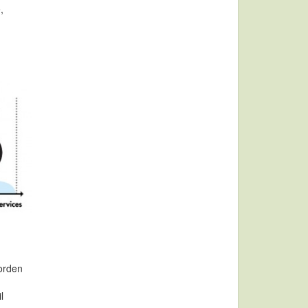
,
Norden
l