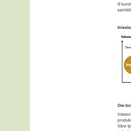
til ku
samtidi
Inissi
Om Ini
Inissio
produks
Våre tj