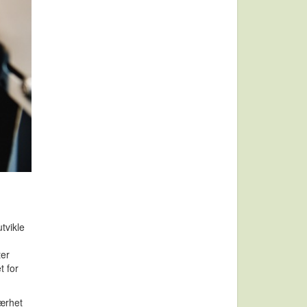
tvikle
ter
t for
nærhet