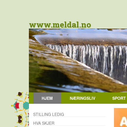
www.meldal.no
HJEM
NÆRINGSLIV
SPORT
STILLING LEDIG
HVA SKJER