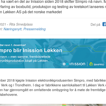
å ha vært en del av Inission siden 2018 skifter Simpro nå navn. 
rfaring av boxbuild, produksjon og testing av kretskort lanseres 
on Løkken AS på det norske markedet
2021
-
Rita Smedplass
Del på
ri:
Næringsnytt
,
Pressemelding
ber 2018 kjøpte Inission elektronikkprodusenten Simpro, med fabrikke
Verk og i Trondheim. I dag er fabrikkene samlokalisert til Løkken Verk
ken har gjennomgått en omfattende ombygning for å møte de fremtidige
sbehovene.