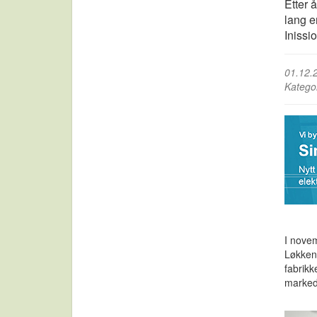
Etter 
lang e
Inissi
01.12.
Katego
I novem
Løkken 
fabrik
marked