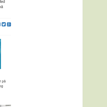
Med
nå
r på
 og