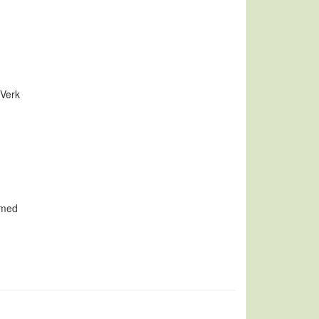
 Verk
 med