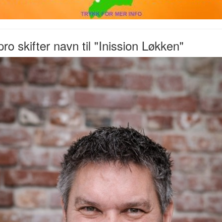
ro skifter navn til "Inission Løkken"