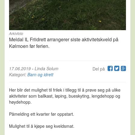
Arkivfoto
Meldal IL Friidrett arrangerer siste aktivitetskveld på
Kølmoen før ferien.
17.06.2019
-
Linda Solum
Del på
Kategori:
Barn og idrett
Her blir det mulighet til frilek i tillegg til å prøve seg på ulike
aktiviteter som ballkast, løping, bueskyting, lengdehopp og
høydehopp.
Påmelding ett kvarter før oppstart.
Mulighet til å kjøpe seg kveldsmat.