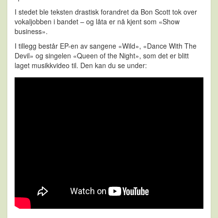
I stedet ble teksten drastisk forandret da Bon Scott tok over
vokaljobben i bandet – og låta er nå kjent som «Show
business».
I tillegg består EP-en av sangene «Wild», «Dance With The
Devil» og singelen «Queen of the Night», som det er blitt
laget musikkvideo til. Den kan du se under: