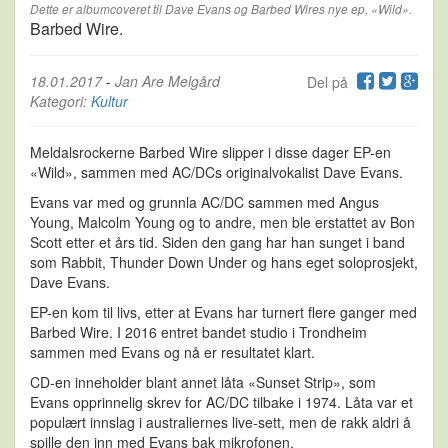
Dette er albumcoveret til Dave Evans og Barbed Wires nye ep, «Wild».
Barbed Wire.
18.01.2017
-
Jan Are Melgård
Del på
Kategori:
Kultur
Meldalsrockerne Barbed Wire slipper i disse dager EP-en
«Wild», sammen med AC/DCs originalvokalist Dave Evans.
Evans var med og grunnla AC/DC sammen med Angus
Young, Malcolm Young og to andre, men ble erstattet av Bon
Scott etter et års tid. Siden den gang har han sunget i band
som Rabbit, Thunder Down Under og hans eget soloprosjekt,
Dave Evans.
EP-en kom til livs, etter at Evans har turnert flere ganger med
Barbed Wire. I 2016 entret bandet studio i Trondheim
sammen med Evans og nå er resultatet klart.
CD-en inneholder blant annet låta «Sunset Strip», som
Evans opprinnelig skrev for AC/DC tilbake i 1974. Låta var et
populært innslag i australiernes live-sett, men de rakk aldri å
spille den inn med Evans bak mikrofonen.