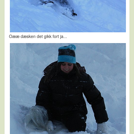
Oææ dæsken det gikk fort ja...