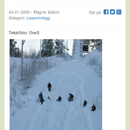
04.01.2009
-
Magne Vullum
Del på
Kategori:
Leserinnlegg
Tekst/foto: OveS