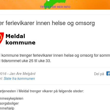
r ferievikarer innen helse og omsorg
 kommune trenger ferievikarer innen helse og omsorg for som
i tidsrommet uke 25 til uke 33.
2016
-
Jan Are Melgård
Del på
ri:
Siste fra kommunen
jenesten i Meldal trenger vikarer på følgende steder:
mmesykepleien
rgsboliger
mmehjelp