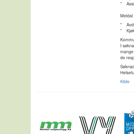
* Assi
Meldal 
* Avde
* Kjø
Kommune
I søkna
mange u
de resp
Søknad
Helset
Kilde