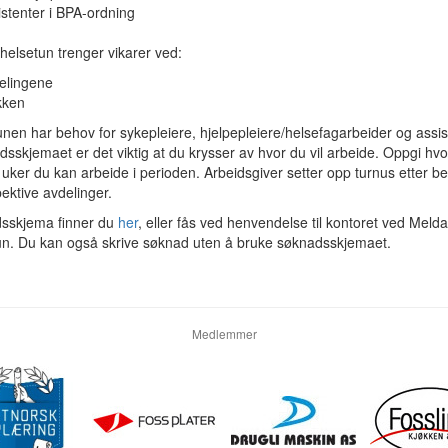
stenter i BPA-ordning
helsetun trenger vikarer ved:
lingene
kken
n har behov for sykepleiere, hjelpepleiere/helsefagarbeider og assis
dsskjemaet er det viktig at du krysser av hvor du vil arbeide. Oppgi hvo
ker du kan arbeide i perioden. Arbeidsgiver setter opp turnus etter be
ektive avdelinger.
sskjema finner du
her
, eller fås ved henvendelse til kontoret ved Melda
un. Du kan også skrive søknad uten å bruke søknadsskjemaet.
Medlemmer