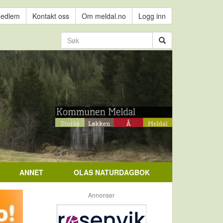
medlem
Kontakt oss
Om meldal.no
Logg inn
ANNET
OLAS NATURDAGBOK
Annonser