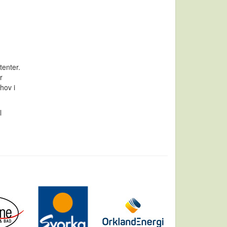
tenter.
r
hov i
l