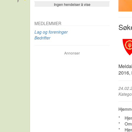
Ingen hendelser å vise
Se flere…
MEDLEMMER
Søke
Lag og foreninger
Bedrifter
Annonser
Meldal
2016, 
24.02.
Katego
Hjemmet
* Hje
* Omso
* Hje