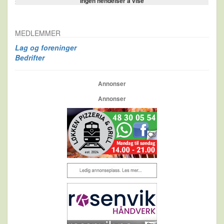
Ingen hendelser å vise
Se flere…
MEDLEMMER
Lag og foreninger
Bedrifter
Annonser
Annonser