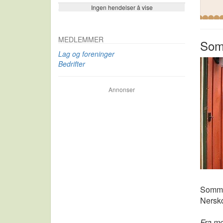
Ingen hendelser å vise
Se flere…
MEDLEMMER
Som
Lag og foreninger
Bedrifter
Annonser
Sommer
Nersk
Fra m