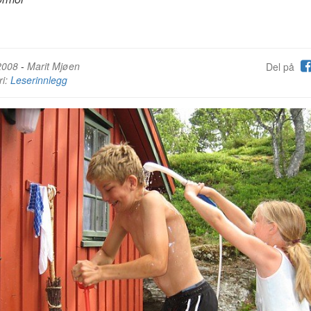
2008
-
Marit Mjøen
Del på
ri:
Leserinnlegg