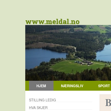
www.meldal.no
HJEM
NÆRINGSLIV
SPORT
STILLING LEDIG
HVA SKJER