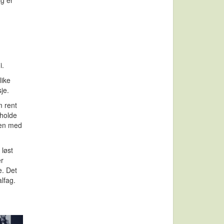
ag er
i.
like
je.
m rent
 holde
men med
 løst
er
e. Det
alfag.