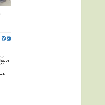
re
ble
m hadde
ler
erlab