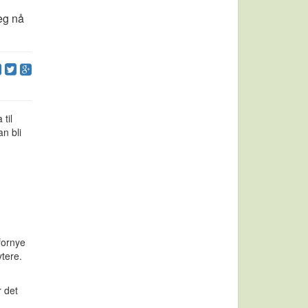
seg nå
til
n bli
 fornye
ytere.
r det