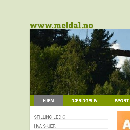
www.meldal.no
HJEM
NÆRINGSLIV
SPORT
STILLING LEDIG
HVA SKJER