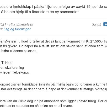
t store inntektstap i påska i fjor som følge av covid-19, ser de 
il å be om hjelp til å finansiere en ny snøscooter
2021
-
Rita Smedplass
Del på
ri:
Lag og foreninger
er Øystein T. Hoel forteller at det så langt er kommet inn Kr.27.500,- fra 
89 givere. De håper nå å få litt "blest" om saken sånn at enda flere ka
bidra til denne spleisen.
 T. Hoel
er lokalforening
v leder hjelpekorps
orpset gjør en formidabel innsats på frivillig basis og fortjener å kunne
t når det trengs så det er bare å håpe at det kommer til mange bidrags
idra kan du klikke deg inn på annonsen som ligger i høyre marg. Der e
ntinuerlig oppdatering på beløp og antall givere.