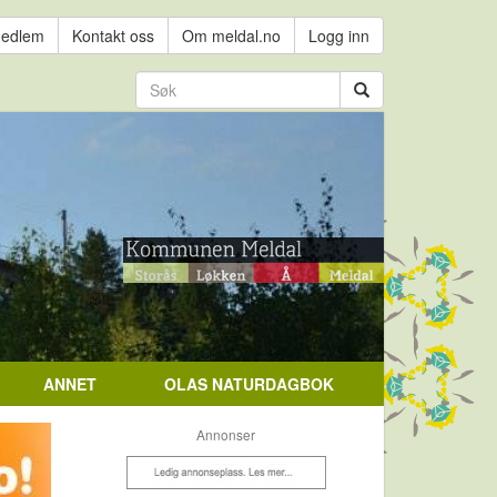
medlem
Kontakt oss
Om meldal.no
Logg inn
ANNET
OLAS NATURDAGBOK
Annonser