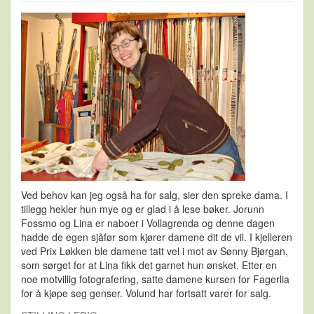
Ved behov kan jeg også ha for salg, sier den spreke dama. I
tillegg hekler hun mye og er glad i å lese bøker. Jorunn
Fossmo og Lina er naboer i Vollagrenda og denne dagen
hadde de egen sjåfør som kjører damene dit de vil. I kjelleren
ved Prix Løkken ble damene tatt vel i mot av Sønny Bjørgan,
som sørget for at Lina fikk det garnet hun ønsket. Etter en
noe motvillig fotografering, satte damene kursen for Fagerlia
for å kjøpe seg genser. Volund har fortsatt varer for salg.