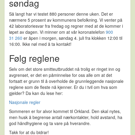
søndag
Så langt har vi testet 880 personer denne uken. Det er
nærmere 5 prosent av kommunens befolkning. Vi venter på
42 laboratoriesvar fra fredag og regner med at de kommer i
løpet av dagen. Vi minner om at vår koronatelefon
900
31 260
er åpen i morgen, søndag 4. juli fra klokken 12:00 til
16:00. Ikke nøl med å ta kontakt!
Følg reglene
Selv om det store smitteutbruddet nå trolig er ringet inn og
avgrenset, er det en påminnelse for oss alle om at det
fortsatt er grunn til å overholde de grunnleggende nasjonale
reglene som de fleste nå kjenner. Er du i tvil om hva som
gjelder? Da kan du lese her:
Nasjonale regler
Sommeren er for alvor kommet til Orkland. Den skal nytes,
men husk å begrense antall nærkontakter, hold avstand, ha
god håndhygiene og ta vare på hverandre.
Takk for at du bidrar!