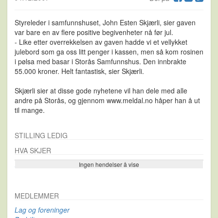
Styreleder i samfunnshuset, John Esten Skjærli, sier gaven
var bare en av flere positive begivenheter nå før jul.
- Like etter overrekkelsen av gaven hadde vi et vellykket
julebord som ga oss litt penger i kassen, men så kom rosinen
i pølsa med basar i Storås Samfunnshus. Den innbrakte
55.000 kroner. Helt fantastisk, sier Skjærli.
Skjærli sier at disse gode nyhetene vil han dele med alle
andre på Storås, og gjennom www.meldal.no håper han å ut
til mange.
STILLING LEDIG
HVA SKJER
Ingen hendelser å vise
Se flere…
MEDLEMMER
Lag og foreninger