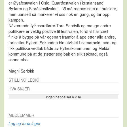
er Øyafestivalen I Oslo, Quartfestivalen i kristiansand,
By:larm og Storåsfestivalen. - Vi må regnes som en outsider,
men uansett så markerer vi oss nok en gang, og tar opp
kampen.
Nåværende fylkesordfører Tore Sandvik og mange andre
politikere er veldig positive til festivalen, fordi vi har vært
flinke å bygge på vår egenart framfor å ape etter alle andre,
fortsetter Ryjord. Søknaden ble utviklet I samarbeid med- og
fikk politiske vedtak både av Fylkeskommunen og Meldal
kommune på at de støtter seg bak en slik søknad, også
økonomisk.
Magni Sørløkk
STILLING LEDIG
HVA SKJER
Ingen hendelser å vise
Se flere…
MEDLEMMER
Lag og foreninger