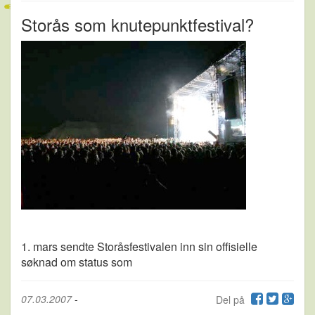
Storås som knutepunktfestival?
1. mars sendte Storåsfestivalen inn sin offisielle
søknad om status som
07.03.2007
-
Del på