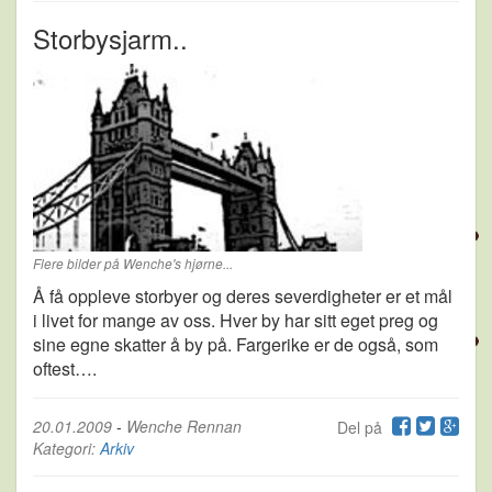
Storbysjarm..
Flere bilder på Wenche's hjørne...
Å få oppleve storbyer og deres severdigheter er et mål
i livet for mange av oss. Hver by har sitt eget preg og
sine egne skatter å by på. Fargerike er de også, som
oftest….
20.01.2009
-
Wenche Rennan
Del på
Kategori:
Arkiv