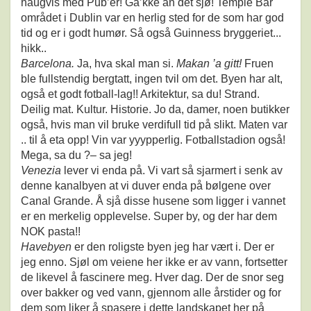
haugvis med Pub’er! Gå’kke an det sjø! Temple Bar
området i Dublin var en herlig sted for de som har god
tid og er i godt humør. Så også Guinness bryggeriet...
hikk..
Barcelona.
Ja, hva skal man si.
Makan ’a gitt!
Fruen
ble fullstendig bergtatt, ingen tvil om det. Byen har alt,
også et godt fotball-lag!! Arkitektur, sa du! Strand.
Deilig mat. Kultur. Historie. Jo da, damer, noen butikker
også, hvis man vil bruke verdifull tid på slikt. Maten var
.. til å eta opp! Vin var yyypperlig. Fotballstadion også!
Mega, sa du ?– sa jeg!
Venezia
lever vi enda på. Vi vart så sjarmert i senk av
denne kanalbyen at vi duver enda på bølgene over
Canal Grande. Å sjå disse husene som ligger i vannet
er en merkelig opplevelse. Super by, og der har dem
NOK pasta!!
Havebyen
er den roligste byen jeg har vært i. Der er
jeg enno. Sjøl om veiene her ikke er av vann, fortsetter
de likevel å fascinere meg. Hver dag. Der de snor seg
over bakker og ved vann, gjennom alle årstider og for
dem som liker å spasere i dette landskapet her på