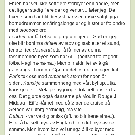
Fruen har vel ikke sett flere storbyer enn andre, men
det ligger stadig flere der og venter… føler jeg! De
byene som har blitt besøkt har vært nøye valgt, pga
barnedrømmer, tenåringslengsler og historier fra andre
med
stoooore
ord.
London
har fått et solid grep om hjertet. Sjøl om jeg
ofte blir bortimot
drittlei
av støv og ståk etter ei stund,
lengter jeg
desperat
etter å få mer av denne
fascinerende byen som har ALT (bortsett fra et godt
fotball-lag! ha-ha-ha..) Man blir aldri lei av å gå
gatelangs i London. Gjør du det, er det din egen feil.
Paris
tok oss med
romantisk storm
for noen år
siden.
Kanskje
sammenheng med vårt byllup…tja,
kanskje det... Mektige bygninger tok helt pusten fra
oss. Det gjorde også danserne på Moulin Rouge..!
Middag i Eiffel-tårnet med påfølgende cruise på
Seinen var uforglemmelig, må vite.
Dublin
- var veldig britisk (uff, no blir irene sinte..).
Etter å ha sett mye av England, blir det mye av det
samme. Men hvem kan vel unngå å like byer med