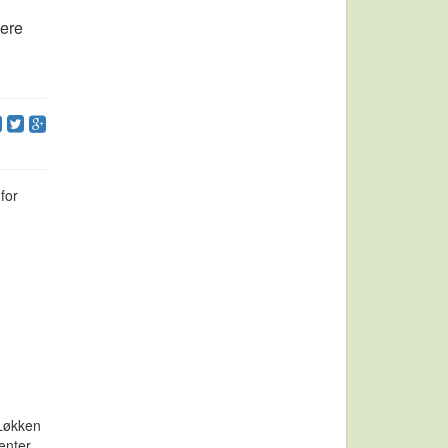
lere
for
 Løkken
enter