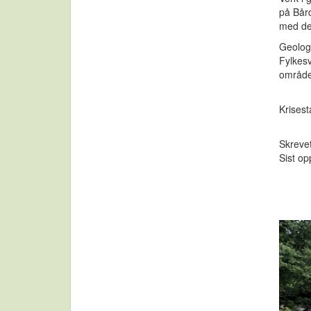
på Bår
med de 
Geologe
Fylkesv
område
Krises
Skreve
Sist op