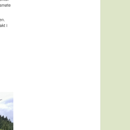
nsmøte
en.
akt i