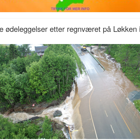
e ødeleggelser etter regnværet på Løkken 