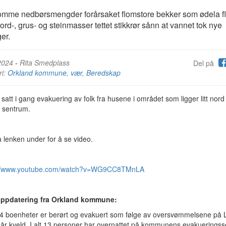
mme nedbørsmengder forårsaket flomstore bekker som ødela f
 jord-, grus- og steinmasser tettet stikkrør sånn at vannet tok nye
ger.
2024
-
Rita Smedplass
Del på
ri:
Orkland kommune
,
vær
,
Beredskap
 satt i gang evakuering av folk fra husene i området som ligger litt nord 
 sentrum.
å lenken under for å se video.
://www.youtube.com/watch?v=WG9CC8TMnLA
oppdatering fra Orkland kommune:
t 14 boenheter er berørt og evakuert som følge av oversvømmelsene på
går kveld. I alt 13 personer har overnattet på kommunens evakueringss