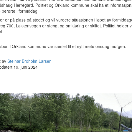
dshaug Herregård. Politiet og Orkland kommune skal ha et informasjo
berørte i formiddag.
r er på plass på stedet og vil vurdere situasjonen i løpet av formiddag
eg 700, Løkkenvegen er stengt og omkjøring er skiltet. Politiet holder v
t.
taben i Orkland kommune var samlet til et nytt møte onsdag morgen.
t av
Steinar Broholm Larsen
pdatert 19. juni 2024