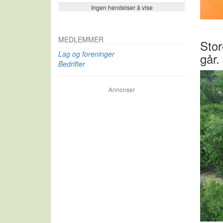
Ingen hendelser å vise
Se flere…
MEDLEMMER
Stor
Lag og foreninger
går.
Bedrifter
Annonser