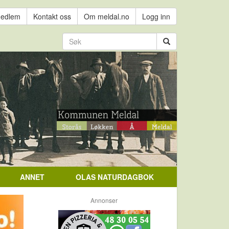
medlem
Kontakt oss
Om meldal.no
Logg inn
ANNET
OLAS NATURDAGBOK
Annonser