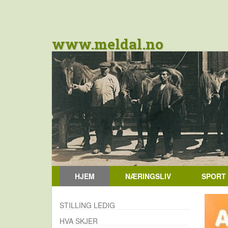
www.meldal.no
HJEM
NÆRINGSLIV
SPORT
STILLING LEDIG
HVA SKJER