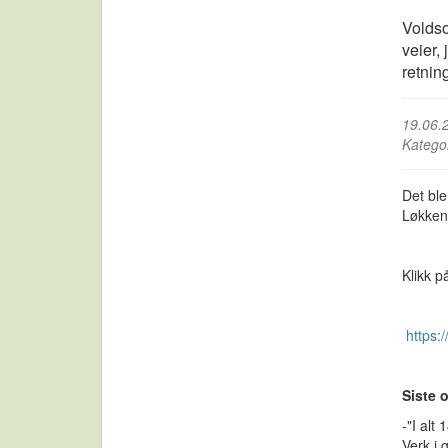
Voldso
veier,
retnin
19.06.
Katego
Det ble
Løkken
Klikk p
https
Siste 
-"I al
Verk i 