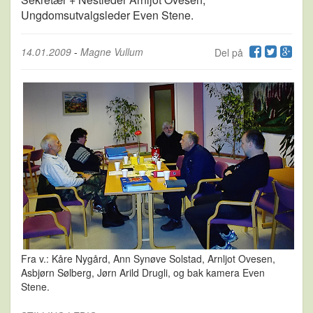
Ungdomsutvalgsleder Even Stene.
14.01.2009
-
Magne Vullum
Del på
Fra v.: Kåre Nygård, Ann Synøve Solstad, Arnljot Ovesen,
Asbjørn Sølberg, Jørn Arild Drugli, og bak kamera Even
Stene.