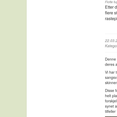
Flotte fu
Etter 
flere 
rastep
22.03.
Katego
Denne 
deres a
Vi har 
sangsv
skinnen
Disse f
helt p
forskje
synet 
tilfell