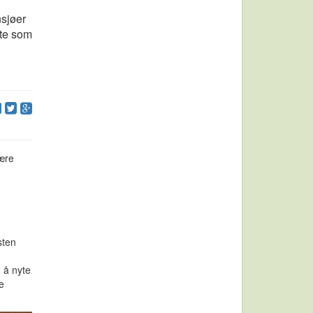
nsjøer
tte som
ære
sten
 å nyte
e