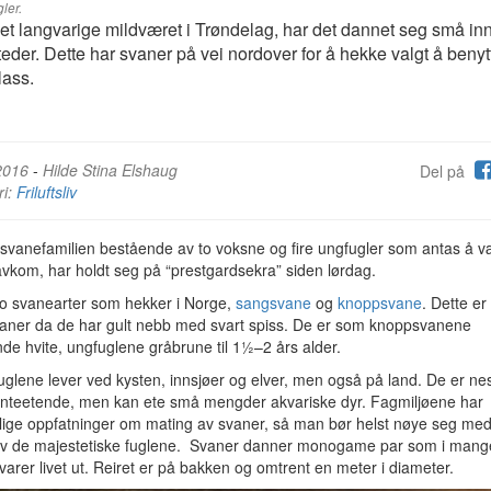
gler.
det langvarige mildværet i Trøndelag, har det dannet seg små in
steder. Dette har svaner på vei nordover for å hekke valgt å beny
lass.
2016
-
Hilde Stina Elshaug
Del på
ri:
Friluftsliv
svanefamilien bestående av to voksne og fire ungfugler som antas å v
vkom, har holdt seg på “prestgardsekra” siden lørdag.
to svanearter som hekker i Norge,
sangsvane
og
knoppsvane
. Dette er
aner da de har gult nebb med svart spiss. De er som knoppsvanene
de hvite, ungfuglene gråbrune til 1½–2 års alder.
uglene lever ved kysten, innsjøer og elver, men også på land. De er ne
lanteetende, men kan ete små mengder akvariske dyr. Fagmiljøene har
llige oppfatninger om mating av svaner, så man bør helst nøye seg med
av de majestetiske fuglene. Svaner danner
monogame par som i mang
er varer livet ut. Reiret er på bakken og omtrent en meter i diameter.