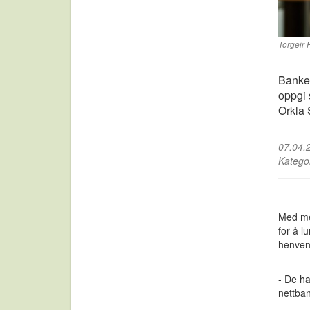
Torgeir 
Banken
oppgi 
Orkla
07.04.
Katego
Med met
for å l
henvend
- De ha
nettban