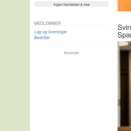
Ingen hendelser å vise
Se flere…
MEDLEMMER
Svin
Lag og foreninger
Spa
Bedrifter
Annonser