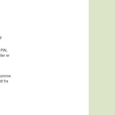
i
 PIN,
ller er
å komme
dt fra