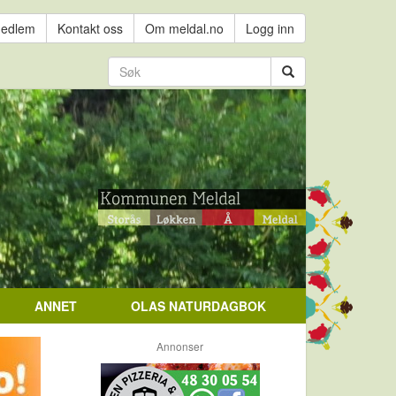
medlem
Kontakt oss
Om meldal.no
Logg inn
ANNET
OLAS NATURDAGBOK
Annonser