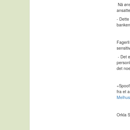
Nå øns
ansatt
- Dette
banken,
Fagerli
sensiti
- Det e
personl
det noe
«Spoofi
fra et 
Melhu
Orkla 