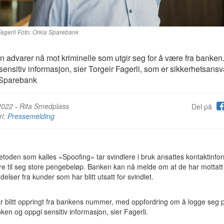
Fagerli Foto: Orkla Sparebank
 advarer nå mot kriminelle som utgir seg for å være fra banken.
sensitiv informasjon, sier Torgeir Fagerli, som er sikkerhetsansva
 Sparebank
2022
-
Rita Smedplass
Del på
ri:
Pressemelding
oden som kalles «Spoofing» tar svindlere i bruk ansattes kontaktinfo
ure til seg store pengebeløp. Banken kan nå melde om at de har mottatt
elser fra kunder som har blitt utsatt for svindlet.
r blitt oppringt fra bankens nummer, med oppfordring om å logge seg 
ken og oppgi sensitiv informasjon, sier Fagerli.