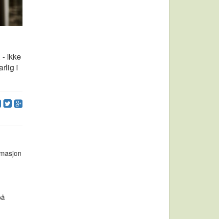
 - Ikke
rlig i
rmasjon
på