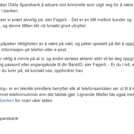
ker Orkla Sparebank å advare mot kriminelle som utgir seg for å være
e i banken.
 ser vi svært alvorlig på, sier Fagerli. - Det er en tillit mellom kunder og
 og denne tilliten blir nå forsøkt grovt utnyttet.
 påpeker viktigheten av å være på vakt, og peker spesielt på det å oppg
v informasjon på telefon eller e-post.
r viktig å minne på at vi, og andre seriøse aktører aldri vil be deg oppgi
ig passord eller engangskode til din BankID, sier Fagerli. - Er du i tvil, e
 du lurer på, så kontakt oss, oppfordrer han.
ng» er en teknikk svindlere benytter slik at telefonsamtalen ser ut til 
annet telefonnummer enn det faktisk gjør. Lignende tilfeller ble også mel
sbanken
for noen uker siden.
Sparebank