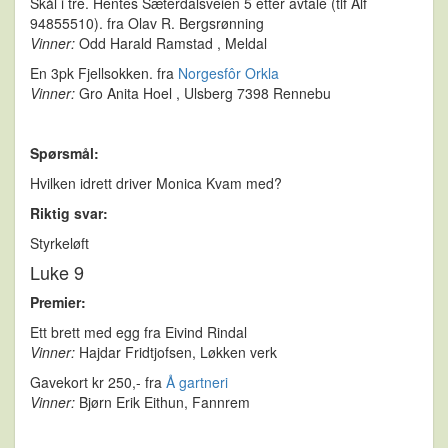
Skål i tre. Hentes Sæterdalsveien 5 etter avtale (tlf Alf
94855510). fra Olav R. Bergsrønning
Vinner:
Odd Harald Ramstad , Meldal
En 3pk Fjellsokken. fra
Norgesfôr Orkla
Vinner:
Gro Anita Hoel , Ulsberg 7398 Rennebu
Spørsmål:
Hvilken idrett driver Monica Kvam med?
Riktig svar:
Styrkeløft
Luke 9
Premier:
Ett brett med egg fra Eivind Rindal
Vinner:
Hajdar Fridtjofsen, Løkken verk
Gavekort kr 250,- fra
Å gartneri
Vinner:
Bjørn Erik Eithun, Fannrem