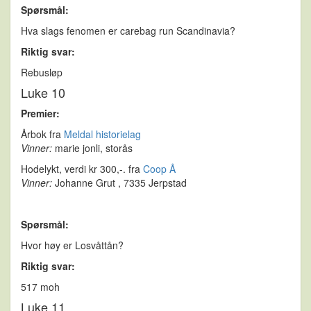
Spørsmål:
Hva slags fenomen er carebag run Scandinavia?
Riktig svar:
Rebusløp
Luke 10
Premier:
Årbok fra
Meldal historielag
Vinner:
marie jonli, storås
Hodelykt, verdi kr 300,-. fra
Coop Å
Vinner:
Johanne Grut , 7335 Jerpstad
Spørsmål:
Hvor høy er Losvåttån?
Riktig svar:
517 moh
Luke 11