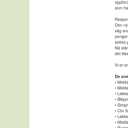
oppfor
som ha
Respons
Den nyo
såg sna
penger 
settes 
Nå står
det ikk
Vi er en
De som
• Meld
• Meld
• Løkk
• Blilyst
• Simp
• Chr 
• Løkke
• Melda
• Rupr