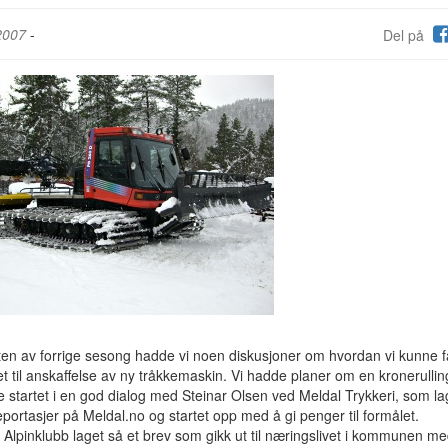
2007
-
Del på
ten av forrige sesong hadde vi noen diskusjoner om hvordan vi kunne f
t til anskaffelse av ny tråkkemaskin. Vi hadde planer om en kronerullin
e startet i en god dialog med Steinar Olsen ved Meldal Trykkeri, som la
portasjer på Meldal.no og startet opp med å gi penger til formålet.
Alpinklubb laget så et brev som gikk ut til næringslivet i kommunen m