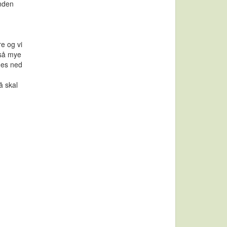
ånden
e og vi
 så mye
ges ned
å skal