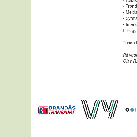
• Trøn
• Melda
• Syrst
• Inter
I tille
Tusen t
På veg
Olav R