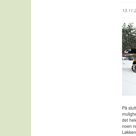
13.11.
På slut
mulighe
det hel
noen re
Løkken 