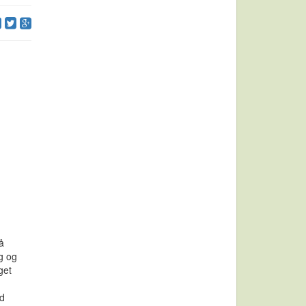
å
g og
get
ed