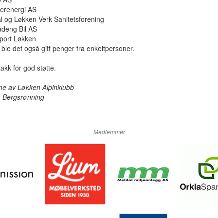
derenergi AS
l og Løkken Verk Sanitetsforening
adeng Bil AS
sport Løkken
gg ble det også gitt penger fra enkeltpersoner.
akk for god støtte.
ne av Løkken Alpinklubb
. Bergsrønning
Medlemmer