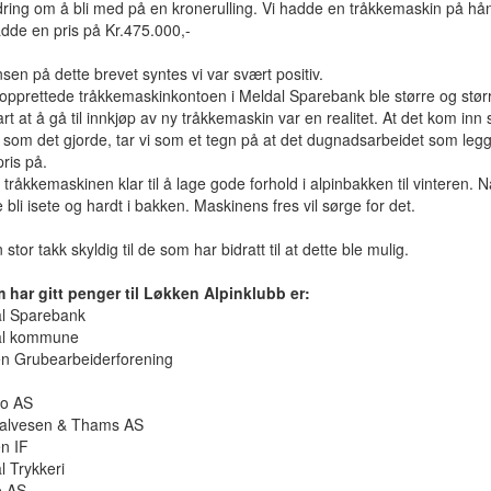
dring om å bli med på en kronerulling. Vi hadde en tråkkemaskin på h
dde en pris på Kr.475.000,-
en på dette brevet syntes vi var svært positiv.
pprettede tråkkemaskinkontoen i Meldal Sparebank ble større og størr
rt at å gå til innkjøp av ny tråkkemaskin var en realitet. At det kom inn
som det gjorde, tar vi som et tegn på at det dugnadsarbeidet som leg
pris på.
 tråkkemaskinen klar til å lage gode forhold i alpinbakken til vinteren. N
e bli isete og hardt i bakken. Maskinens fres vil sørge for det.
 stor takk skyldig til de som har bidratt til at dette ble mulig.
 har gitt penger til Løkken Alpinklubb er:
al Sparebank
al kommune
en Grubearbeiderforening
ro AS
Salvesen & Thams AS
n IF
l Trykkeri
o AS