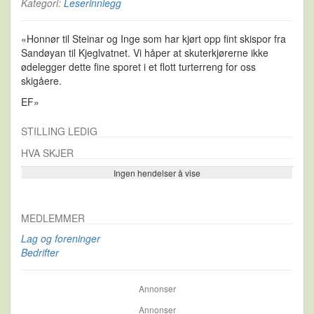
Kategori:
Leserinnlegg
«Honnør til Steinar og Inge som har kjørt opp fint skispor fra
Sandøyan til Kjeglvatnet. Vi håper at skuterkjørerne ikke
ødelegger dette fine sporet i et flott turterreng for oss
skigåere.
EF»
STILLING LEDIG
HVA SKJER
Ingen hendelser å vise
Se flere…
MEDLEMMER
Lag og foreninger
Bedrifter
Annonser
Annonser