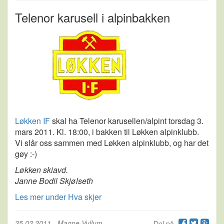
Telenor karusell i alpinbakken
Løkken IF
skal ha Telenor karusellen/alpint torsdag 3.
mars 2011. Kl. 18:00, i bakken til Løkken alpinklubb.
Vi slår oss sammen med Løkken alpinklubb, og har det
gøy :-)
Løkken skiavd.
Janne Bodil Skjølseth
Les mer under Hva skjer
25.02.2011
-
Magne Vullum
Del på