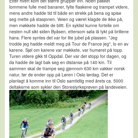
Etter hvert kom det større grupper inn. Noen pakket
lommene fulle med bananer, fylte flaskene og trampet videre,
mens andre hadde tid til både en strekk på bena og spise
seg mette på stasjonen. Veien og været klagde de ikke på,
men møkkete hadde de blitt. En syklist kunne fortelle om
nesten null sikt siden Byåsen, ettersom søla lå tykt på brillene
hans. Flere syntes det var for lite jubel på plassen. "Jeg
trodde jeg hadde meldt meg på Tour de France jeg", lo en av
karene. Sjøl om karene var møkkete, var humøret på topp.
Turen videre gikk til Oppdal. Der var det stopp for dagen, og
da hadde de lagt bak seg en distanse på 140 km. Til
sammen skal de trampe seg gjennom 630 km vakker norsk
natur, før de ender opp på Løren i Oslo lørdag. Det er
planlagt å komme inn til Oslo samtidlig med årets ca. 5000
deltakerne som sykler den Storestyrkeprøven på landeveien.