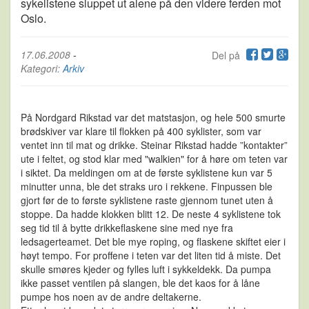
sykelistene sluppet ut alene på den videre ferden mot
Oslo.
17.06.2008
-
Del på
Kategori:
Arkiv
På Nordgard Rikstad var det matstasjon, og hele 500 smurte
brødskiver var klare til flokken på 400 syklister, som var
ventet inn til mat og drikke. Steinar Rikstad hadde ”kontakter”
ute i feltet, og stod klar med "walkien" for å høre om teten var
i siktet. Da meldingen om at de første syklistene kun var 5
minutter unna, ble det straks uro i rekkene. Finpussen ble
gjort før de to første syklistene raste gjennom tunet uten å
stoppe. Da hadde klokken blitt 12. De neste 4 syklistene tok
seg tid til å bytte drikkeflaskene sine med nye fra
ledsagerteamet. Det ble mye roping, og flaskene skiftet eier i
høyt tempo. For proffene i teten var det liten tid å miste. Det
skulle smøres kjeder og fylles luft i sykkeldekk. Da pumpa
ikke passet ventilen på slangen, ble det kaos for å låne
pumpe hos noen av de andre deltakerne.