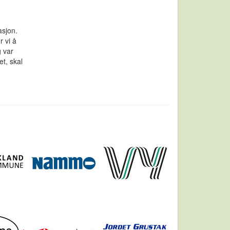
asjon.
 vi å
g var
et, skal