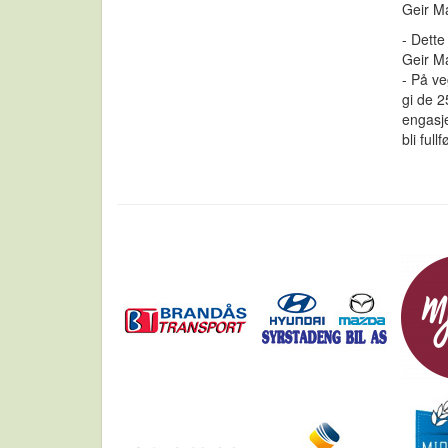
Geir M
- Dette
Geir Ma
- På v
gi de 2
engasje
bli full