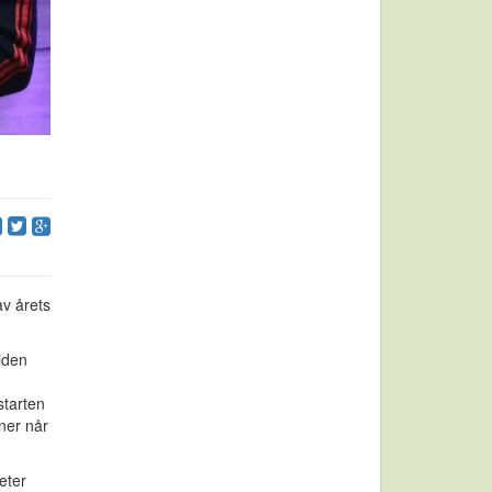
av årets
iden
starten
ner når
eter