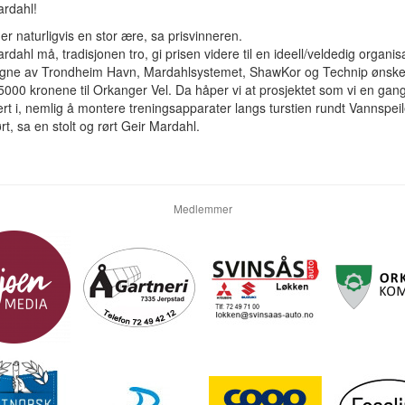
ardahl!
 er naturligvis en stor ære, sa prisvinneren.
rdahl må, tradisjonen tro, gi prisen videre til en ideell/veldedig organis
egne av Trondheim Havn, Mardahlsystemet, ShawKor og Technip ønsker
5000 kronene til Orkanger Vel. Da håper vi at prosjektet som vi en gan
rt i, nemlig å montere treningsapparater langs turstien rundt Vannspeil
ført, sa en stolt og rørt Geir Mardahl.
Medlemmer