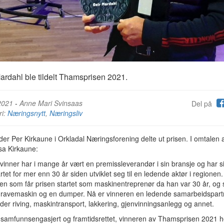
ardahl ble tildelt Thamsprisen 2021.
2021
-
Anne Mari Svinsaas
Del på
ri:
Næringsnytt
,
Næringsliv
der Per Kirkaune i Orkladal Næringsforening delte ut prisen. I omtalen 
sa Kirkaune:
 vinner har i mange år vært en premissleverandør i sin bransje og har s
rtet for mer enn 30 år siden utviklet seg til en ledende aktør i regionen.
n som får prisen startet som maskinentreprenør da han var 30 år, og 
 gravemaskin og en dumper. Nå er vinneren en ledende samarbeidspart
lder riving, maskintransport, lakkering, gjenvinningsanlegg og annet.
 samfunnsengasjert og framtidsrettet, vinneren av Thamsprisen 2021 h