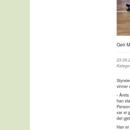
Geir M
23.09.
Katego
Styrele
vinner 
- Årets
han sta
Persone
var ei
det gje
Han er