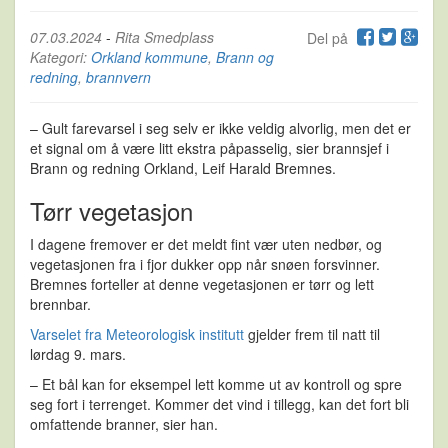
07.03.2024
-
Rita Smedplass
Del på
Kategori:
Orkland kommune
,
Brann og
redning
,
brannvern
– Gult farevarsel i seg selv er ikke veldig alvorlig, men det er
et signal om å være litt ekstra påpasselig, sier brannsjef i
Brann og redning Orkland, Leif Harald Bremnes.
Tørr vegetasjon
I dagene fremover er det meldt fint vær uten nedbør, og
vegetasjonen fra i fjor dukker opp når snøen forsvinner.
Bremnes forteller at denne vegetasjonen er tørr og lett
brennbar.
Varselet fra Meteorologisk institutt
gjelder frem til natt til
lørdag 9. mars.
– Et bål kan for eksempel lett komme ut av kontroll og spre
seg fort i terrenget. Kommer det vind i tillegg, kan det fort bli
omfattende branner, sier han.