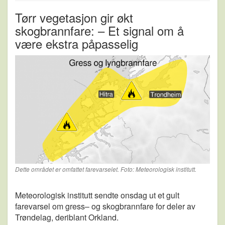
Tørr vegetasjon gir økt
skogbrannfare: – Et signal om å
være ekstra påpasselig
Dette området er omfattet farevarselet. Foto: Meteorologisk institutt.
Meteorologisk institutt sendte onsdag ut et gult
farevarsel om gress– og skogbrannfare for deler av
Trøndelag, deriblant Orkland.