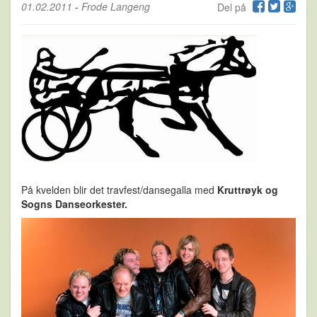
01.02.2011
-
Frode Langeng
Del på
På kvelden blir det travfest/dansegalla med
Kruttrøyk og
Sogns Danseorkester.